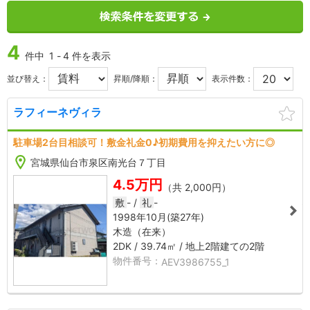
4
件中
1
-
4
件を表示
並び替え：
昇順/降順：
表示件数：
ラフィーネヴィラ
AEV3986755_1
AEV39
駐車場2台目相談可！敷金礼金0♪初期費用を抑えたい方に◎
2
3
宮城県仙台市泉区南光台７丁目
2
4.5万円
（共 2,000円）
敷
-
礼
-
1998年10月
(築27年)
木造（在来）
2
2DK
39.74㎡
地上2階建ての2階
AEV3986755_1