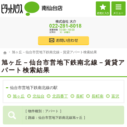
お気に
ご希望に沿ったお部屋探し。宮城県仙台市の賃貸・不動産なら当社へお任せください。
宮城県仙台市の賃貸・不動産・売買なら物件情報が豊富なピタットハウス南仙台店
022
株式会社大介
旭ヶ丘－仙台市営地下鉄南北線－賃貸アパート検索結果
ホーム
旭ヶ丘－仙台市営地下鉄南北線－賃貸アパート検索結果
ホーム
旭ヶ丘－仙台市営地下鉄南北線－賃貸ア
パート検索結果
仙台市営地下鉄南北線の駅
旭ヶ丘
北仙台
北四番丁
長町
長町南
富沢
物件種別
アパート
路線
仙台市営地下鉄南北線旭ヶ丘