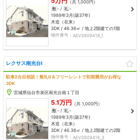
5万円
（共 1,000円）
敷
-
礼
-
1989年3月
(築37年)
1
木造（在来）
3DK
46.36㎡
地上2階建ての1階
AEV3909418_1
レクサス南光台Ⅰ
AEV3909418_3
AEV3
駐車2台目相談！敷礼0＆フリーレントで初期費用がお得な
3
4
3DK
2
宮城県仙台市泉区南光台南１丁目
5.1万円
（共 1,000円）
敷
-
礼
-
1989年3月
(築37年)
2
木造（在来）
3DK
46.36㎡
地上2階建ての2階
AEV3909418_3