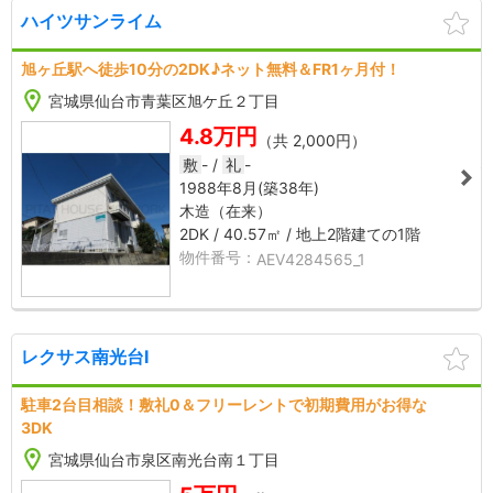
ハイツサンライム
AEV4284565_1
AEV42
旭ヶ丘駅へ徒歩10分の2DK♪ネット無料＆FR1ヶ月付！
2
4
宮城県仙台市青葉区旭ケ丘２丁目
2
4.8万円
（共 2,000円）
敷
-
礼
-
1988年8月
(築38年)
木造（在来）
1
2DK
40.57㎡
地上2階建ての1階
AEV4284565_1
レクサス南光台Ⅰ
AEV3909418_1
AEV39
駐車2台目相談！敷礼0＆フリーレントで初期費用がお得な
3
4
3DK
2
宮城県仙台市泉区南光台南１丁目