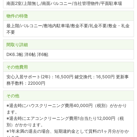
南面2室/上階無し/南面バルコニー/当社管理物件/平面駐車場
物件の特徴
最上階/バルコニー/敷地内駐車場/敷金不要/礼金不要/敷金・礼金
不要
間取り詳細
DK6.3帖 洋6帖 洋6帖
その他費用
安心入居サポート(2年)：16,500円 鍵交換代：16,500円 更新事
務手数料：22000円
その他
※退去時にハウスクリーニング費用40,000円（税別）がかかり
ます。
※退去時にエアコンクリーニング費用1台当たり12,000円（税
別）がかかります。
※1年未満の退去の場合、短期違約金として賃料の1ヶ月分がかか