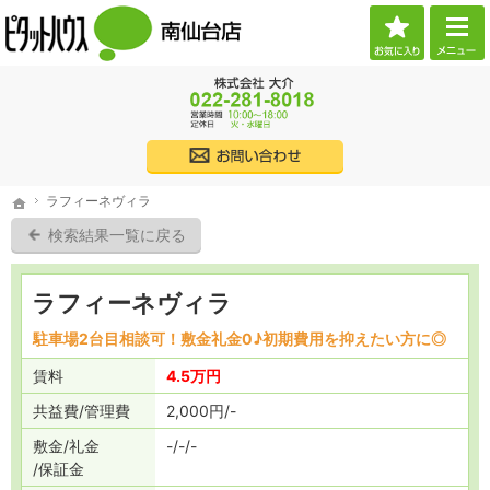
お気に
ご希望に沿ったお部屋探し。宮城県仙台市の賃貸・不動産なら当社へお任せください。
宮城県仙台市の賃貸・不動産・売買なら物件情報が豊富なピタットハウス南仙台店
022
株式会社大介
ラフィーネヴィラ
ホーム
ラフィーネヴィラ
ホーム
検索結果一覧に戻る
ラフィーネヴィラ
駐車場2台目相談可！敷金礼金0♪初期費用を抑えたい方に◎
賃料
4.5万円
共益費
管理費
2,000円
-
敷金
礼金
-
-
-
保証金