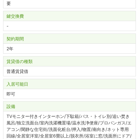
要
鍵交換費
-
契約期間
2年
賃貸借の種類
普通賃貸借
入居可能日
即可
設備
TVモニター付きインターホン/下駄箱/バス・トイレ別/追い焚き
風呂/独立洗面台/室内洗濯機置場/温水洗浄便座/プロパンガス/エ
アコン/閑静な住宅街/洗面化粧台/押入/物置/南向き/ネット専用
回線/全居室洋室/全居室6畳以上/脱衣所/浴室に窓/洗面所にドア/