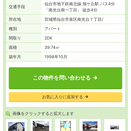
仙台市地下鉄南北線 旭ケ丘駅 バス4分
交通
手段
「南光台南一丁目」 徒歩4分
所在地
宮城県仙台市泉区南光台７丁目
種別
アパート
間取り
2DK
面積
39.74㎡
築年月
1998年10月
この物件を問い合わせる
お気に入りに追加する
画像をクリックすると拡大します