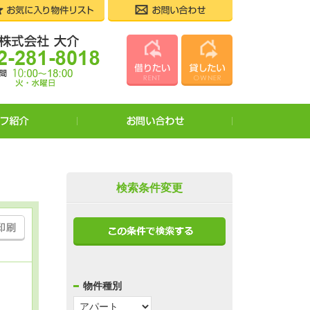
お気
ホーム
022-281-
株式会社大介
賃貸物件を
店舗案内・
スタッフ紹
会社案内
スタッフ紹介
お役立ちガ
入居者様へ
仲介業者様
検索条件変更
お問い合わ
お知らせ・
個人情報・
物件種別
プライバシ