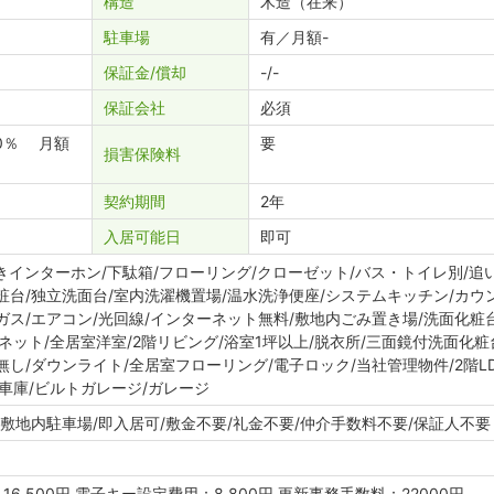
構造
木造（在来）
駐車場
有／月額-
保証金
償却
-
-
保証会社
必須
0％ 月額
要
損害保険料
契約期間
2年
入居可能日
即可
きインターホン/下駄箱/フローリング/クローゼット/バス・トイレ別/追
粧台/独立洗面台/室内洗濯機置場/温水洗浄便座/システムキッチン/カウ
ンガス/エアコン/光回線/インターネット無料/敷地内ごみ置き場/洗面化粧
ゾネット/全居室洋室/2階リビング/浴室1坪以上/脱衣所/三面鏡付洗面化粧
無し/ダウンライト/全居室フローリング/電子ロック/当社管理物件/2階LD
車庫/ビルトガレージ/ガレージ
/敷地内駐車場/即入居可/敷金不要/礼金不要/仲介手数料不要/保証人不要
6,500円 電子キー設定費用：8,800円 更新事務手数料：22000円