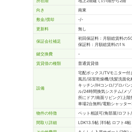
所在階
地上2階建ての1階から2階
向き
南東
敷金
償却
-
-
更新料
無し
初回保証料：月額総賃料の5
保証会社補足
保証料：月額総賃料の1％
鍵交換費
-
賃貸借の種類
普通賃貸借
宅配ボックス/TVモニター付
風呂/浴室乾燥機/洗髪洗面化
キッチン/IHコンロ/プロパ
設備
ル/24時間換気システム/メ
所にドア/南面リビング/上階
車場2台無料/電動シャッター
物件の特徴
ペット相談可/角部屋/ロフト
間取り詳細
LDK13.5帖 洋5帖 ロフト4帖
その他費用
あんしん入居サポート(2年)：1