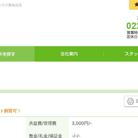
お任せください。
ハウス南仙台店
ホーム
賃貸物件を探す
ット飼育可！
共益費
管理費
3,000円
-
敷金
礼金
保証金
-
-
-