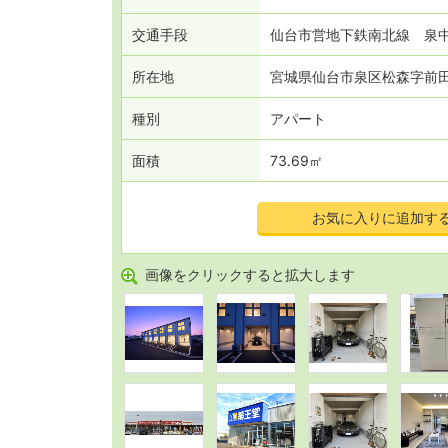
交通
手段
仙台市営地下鉄南北線 泉中央
所在地
宮城県仙台市泉区松森字前
種別
アパート
面積
73.69㎡
お気に入りに追加す
画像をクリックすると拡大します