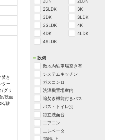
2DK
2LDK
2SLDK
3K
3DK
3LDK
3SLDK
4K
4DK
4LDK
4SLDK
設備
敷地内駐車場空き有
システムキッチン
い焚き
ガスコンロ
ンター
台/グリ
洗濯機置場室内
台/洗面
追焚き機能付きバス
K/駐
バス・トイレ別
独立洗面台
エアコン
エレベータ
2階以上