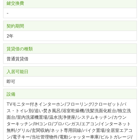
鍵交換費
-
契約期間
2年
賃貸借の種類
普通賃貸借
入居可能日
即可
設備
TVモニター付きインターホン/フローリング/クローゼット/バ
ス・トイレ別/追い焚き風呂/浴室乾燥機/洗髪洗面化粧台/独立洗
面台/室内洗濯機置場/温水洗浄便座/システムキッチン/カウン
ターキッチン/IHコンロ/プロパンガス/エアコン/インターネット
無料/グリル/玄関収納/ネット専用回線/バイク置場/全居室エアコ
ン/電子キー/当社管理物件/電動シャッター車庫/ビルトガレージ/