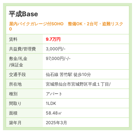
平成Base
屋内バイクガレージ付SOHO 整備OK・2台可・盗難リスク
0
賃料
9.7万円
共益費
管理費
3,000円
-
敷金
礼金
97,000円
-
-
保証金
交通
手段
仙石線 苦竹駅 徒歩10分
所在地
宮城県仙台市宮城野区平成１丁目
種別
アパート
間取り
1LDK
面積
58.48㎡
築年月
2025年3月