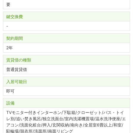
要
鍵交換費
-
契約期間
2年
賃貸借の種類
普通賃貸借
入居可能日
即可
設備
TVモニター付きインターホン/下駄箱/クローゼット/バス・トイ
レ別/追い焚き風呂/独立洗面台/室内洗濯機置場/温水洗浄便座/エ
アコン/洗面化粧台/押入/玄関収納/南向き/全居室6畳以上/和室/
駐輪場/脱衣所/洗面所/南面リビング