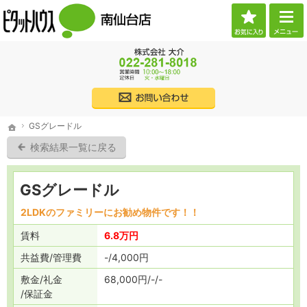
お気に
ご希望に沿ったお部屋探し。宮城県仙台市の賃貸・不動産なら当社へお任せください。
宮城県仙台市の賃貸・不動産・売買なら物件情報が豊富なピタットハウス南仙台店
022
株式会社大介
GSグレードル
ホーム
GSグレードル
ホーム
検索結果一覧に戻る
GSグレードル
2LDKのファミリーにお勧め物件です！！
賃料
6.8万円
共益費
管理費
-
4,000円
敷金
礼金
68,000円
-
-
保証金