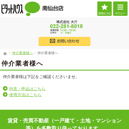
お気に
ご希望に沿ったお部屋探し。宮城県仙台市の賃貸・不動産なら当社へお任せください。
宮城県仙台市の賃貸・不動産・売買なら物件情報が豊富なピタットハウス南仙台店
022
株式会社大介
仲介業者様へ
仲介業者様へ
ホーム
仲介業者様へ
仲介業者様へ
ホーム
仲介業者様へ
仲介業者様は下記をご確認くださいませ。
内見・申込はこちら
使用方法はこちら
賃貸・売買不動産（一戸建て・土地・マンション
等）を多数取り扱っております。